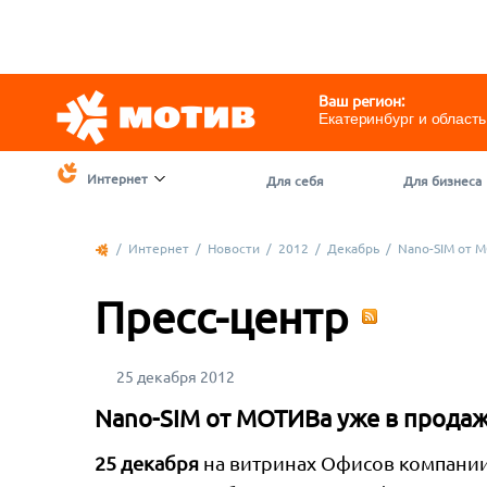
Telegram
@motivchat_bot
111
111
Ваш регион:
Екатеринбург и область
Интернет
Для себя
Для бизнеса
/
Интернет
/
Новости
/
2012
/
Декабрь
/
Nano-SIM от 
Пресс-центр
25 декабря 2012
Nano-SIM от МОТИВа уже в продаж
25 декабря
на витринах Офисов компании