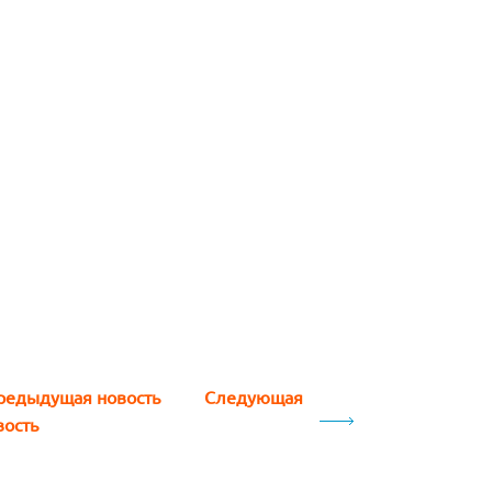
редыдущая новость
Следующая
вость