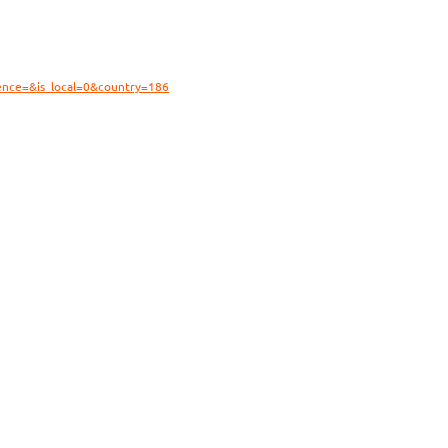
ience=&is_local=0&country=186